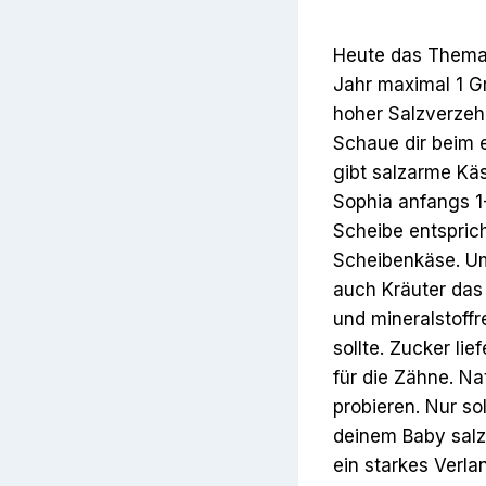
Heute das Thema –
Jahr maximal 1 G
hoher Salzverzehr
Schaue dir beim e
gibt salzarme Käs
Sophia anfangs 1
Scheibe entspric
Scheibenkäse. Um
auch Kräuter das
und mineralstoff
sollte. Zucker li
für die Zähne. Na
probieren. Nur s
deinem Baby salz
ein starkes Verl