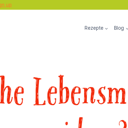
gn up
Rezepte
Blog