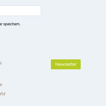
r speichern.
s
Newsletter
m
utz