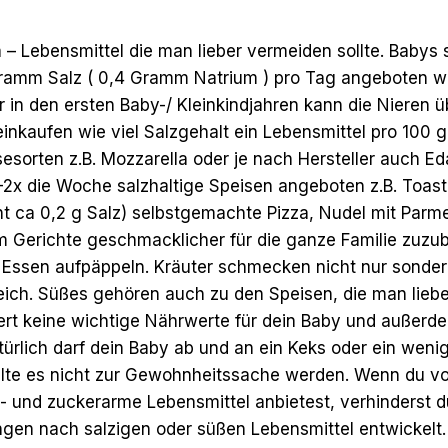
 Lebensmittel die man lieber vermeiden sollte. Babys s
ramm Salz ( 0,4 Gramm Natrium ) pro Tag angeboten we
 in den ersten Baby-/ Kleinkindjahren kann die Nieren ü
inkaufen wie viel Salzgehalt ein Lebensmittel pro 100 g 
esorten z.B. Mozzarella oder je nach Hersteller auch E
-2x die Woche salzhaltige Speisen angeboten z.B. Toast
ht ca 0,2 g Salz) selbstgemachte Pizza, Nudel mit Par
 Gerichte geschmacklicher für die ganze Familie zuzub
 Essen aufpäppeln. Kräuter schmecken nicht nur sonder
reich. Süßes gehören auch zu den Speisen, die man lieb
efert keine wichtige Nährwerte für dein Baby und außerde
türlich darf dein Baby ab und an ein Keks oder ein weni
ollte es nicht zur Gewohnheitssache werden. Wenn du v
- und zuckerarme Lebensmittel anbietest, verhinderst d
angen nach salzigen oder süßen Lebensmittel entwickelt