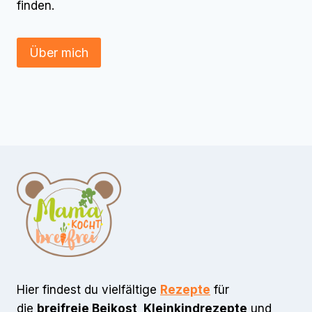
finden.
Über mich
Hier findest du vielfältige
Rezepte
für
die
breifreie Beikost, Kleinkindrezepte
und