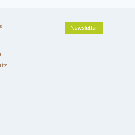
s
Newsletter
m
utz