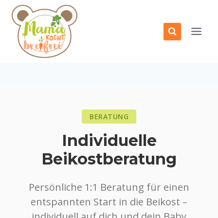
Zum
Inhalt
springen
BERATUNG
Individuelle
Beikostberatung
Persönliche 1:1 Beratung für einen
entspannten Start in die Beikost –
individuell auf dich und dein Baby