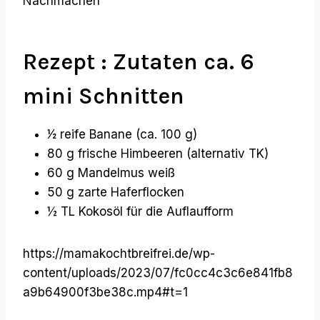
Nachmachen
Rezept : Zutaten ca. 6
mini Schnitten
1⁄2 reife Banane (ca. 100 g)
80 g frische Himbeeren (alternativ TK)
60 g Mandelmus weiß
50 g zarte Haferflocken
½ TL Kokosöl für die Auflaufform
https://mamakochtbreifrei.de/wp-
content/uploads/2023/07/fc0cc4c3c6e841fb8
a9b64900f3be38c.mp4#t=1