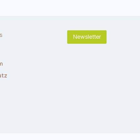
s
Newsletter
m
utz