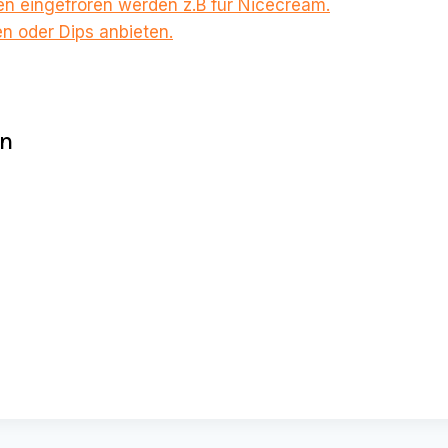
en eingefroren werden z.B für Nicecream.
n oder Dips anbieten.
en