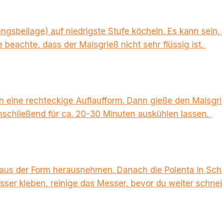
ungsbeilage) auf niedrigste Stufe köcheln. Es kann sei
e beachte, dass der Maisgrieß nicht sehr flüssig ist.
in eine rechteckige Auflaufform. Dann gieße den Maisgr
Anschließend für ca. 20-30 Minuten auskühlen lassen.
aus der Form herausnehmen. Danach die Polenta in Schn
ser kleben, reinige das Messer, bevor du weiter schne