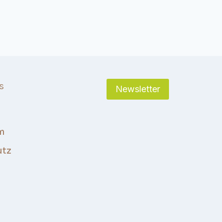
s
Newsletter
m
utz