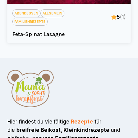
ABENDESSEN
ALLGEMEIN
5
(1)
FAMILIENREZEPTE
Feta-Spinat Lasagne
Hier findest du vielfältige
Rezepte
für
die
breifreie Beikost, Kleinkindrezepte
und