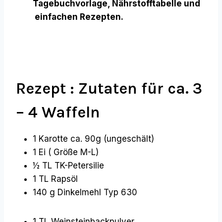
Tagebuchvorlage, Nährstofftabelle und
einfachen Rezepten.
Rezept : Zutaten für ca. 3
– 4 Waffeln
1 Karotte ca. 90g (ungeschält)
1 Ei ( Größe M-L)
½ TL TK-Petersilie
1 TL Rapsöl
140 g Dinkelmehl Typ 630
1 TL Weinsteinbackpulver