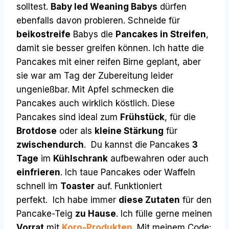
solltest.
Baby led Weaning Babys
dürfen
ebenfalls davon probieren. Schneide für
beikostreife
Babys die
Pancakes in Streifen
,
damit sie besser greifen können. Ich hatte die
Pancakes mit einer reifen Birne geplant, aber
sie war am Tag der Zubereitung leider
ungenießbar. Mit Apfel schmecken die
Pancakes auch wirklich köstlich. Diese
Pancakes sind ideal zum
Frühstück
, für die
Brotdose
oder als
kleine Stärkung
für
zwischendurch
. Du kannst die Pancakes
3
Tage
im
Kühlschrank
aufbewahren oder auch
einfrieren
. Ich taue Pancakes oder Waffeln
schnell im
Toaster
auf. Funktioniert
perfekt. Ich habe immer
diese Zutaten
für den
Pancake-Teig
zu Hause
. Ich fülle gerne meinen
Vorrat
mit
Koro-Produkten
.
Mit meinem Code: