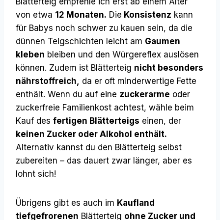
Blätterteig empfehle ich erst ab einem Alter
von etwa
12 Monaten.
Die
Konsistenz
kann
für Babys noch schwer zu kauen sein, da die
dünnen Teigschichten leicht am
Gaumen
kleben
bleiben und den Würgereflex auslösen
können. Zudem ist Blätterteig
nicht besonders
nährstoffreich,
da er oft minderwertige Fette
enthält. Wenn du auf eine
zuckerarme
oder
zuckerfreie Familienkost achtest, wähle beim
Kauf des
fertigen Blätterteigs
einen, der
keinen Zucker oder Alkohol enthält.
Alternativ kannst du den Blätterteig selbst
zubereiten – das dauert zwar länger, aber es
lohnt sich!
Übrigens gibt es auch im
Kaufland
tiefgefrorenen
Blätterteig
ohne Zucker und