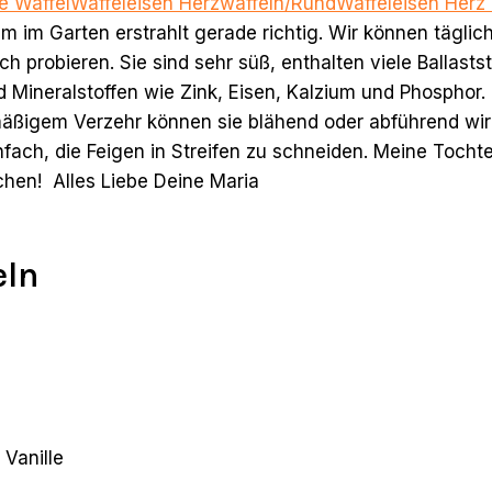
e Waffel
Waffeleisen Herzwaffeln/Rund
Waffeleisen Herz
im Garten erstrahlt gerade richtig. Wir können täglich
h probieren. Sie sind sehr süß, enthalten viele Ballast
Mineralstoffen wie Zink, Eisen, Kalzium und Phosphor. 
ermäßigem Verzehr können sie blähend oder abführend wi
infach, die Feigen in Streifen zu schneiden. Meine Toc
chen! Alles Liebe Deine Maria
eln
Vanille