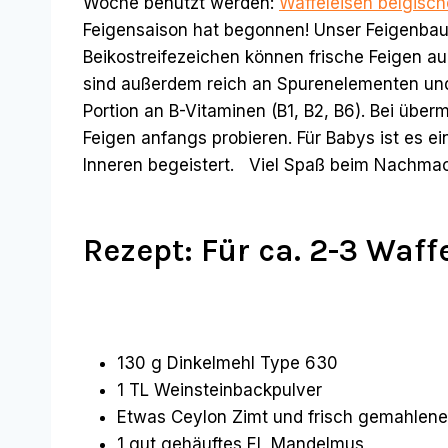
Woche benutzt werden:
Waffeleisen belgisch
Feigensaison hat begonnen! Unser Feigenbaum 
Beikostreifezeichen können frische Feigen auc
sind außerdem reich an Spurenelementen und 
Portion an B-Vitaminen (B1, B2, B6). Bei üb
Feigen anfangs probieren. Für Babys ist es e
Inneren begeistert. Viel Spaß beim Nachma
Rezept: Für ca. 2-3 Waff
130 g Dinkelmehl Type 630
1 TL Weinsteinbackpulver
Etwas Ceylon Zimt und frisch gemahlene 
1 gut gehäuftes EL Mandelmus