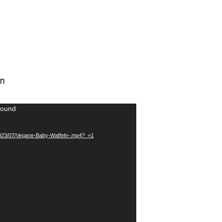
en
found
/2023/07/Vegane-Baby-Waffeln-.mp4?_=1