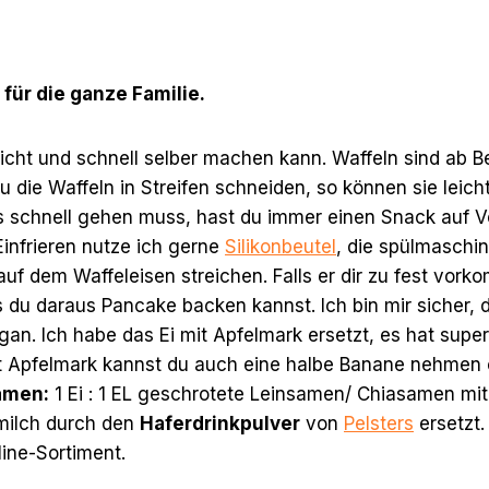
für die ganze Familie.
icht und schnell selber machen kann. Waffeln sind ab B
 die Waffeln in Streifen schneiden, so können sie leich
 schnell gehen muss, hast du immer einen Snack auf Vo
Einfrieren nutze ich gerne
Silikonbeutel
, die spülmaschin
auf dem Waffeleisen streichen. Falls er dir zu fest vo
s du daraus Pancake backen kannst. Ich bin mir sicher,
gan. Ich habe das Ei mit Apfelmark ersetzt, es hat su
tt Apfelmark kannst du auch eine halbe Banane nehmen
amen:
1 Ei : 1 EL geschrotete Leinsamen/ Chiasamen mi
hmilch durch den
Haferdrinkpulver
von
Pelsters
ersetzt.
line-Sortiment.