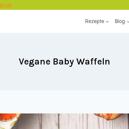
gn up
Rezepte
Blog
Vegane Baby Waffeln