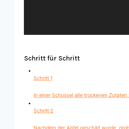
y
e
r
Schritt für Schritt
Schritt 1
In einer Schüssel alle trockenen Zutate
Schritt 2
Nachdem der Apfel geschält wurde, grob