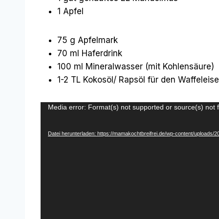
1 Apfel
75 g Apfelmark
70 ml Haferdrink
100 ml Mineralwasser (mit Kohlensäure)
1-2 TL Kokosöl/ Rapsöl für den Waffeleis
V
Media error: Format(s) not supported or source(s) not 
i
d
Datei herunterladen: https://mamakochtbreifrei.de/wp-content/uploads
e
o
-
P
l
a