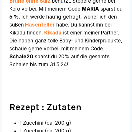
Brühe ohne Salz
benutzt. Stöbere gerne bei
Koro vorbei. Mit meinem Code
MARIA
sparst du
5 %
. Ich werde häufig gefragt, woher ich den
süßen
Hasenteller
habe. Du kannst ihn bei
Kikadu finden.
Kikadu
ist einer meiner Partner.
Die haben ganz tolle Baby- und Kinderprudukte,
schaue gerne vorbei, mit meinem Code:
Schale20
sparst du
20%
auf die gesamte
Schalen bis zum 31.5.24!
Rezept : Zutaten
1 Zucchini (ca. 200 g)
1 Zucchini (ca. 200 g)