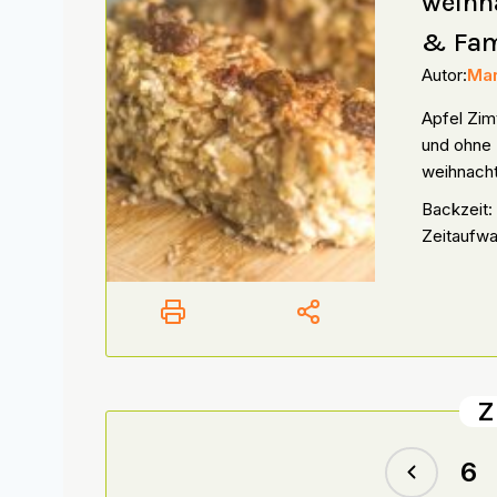
weihn
& Fam
Autor:
Mar
Apfel Zimt
und ohne 
weihnacht
Backzeit:
Zeitaufwa
Z