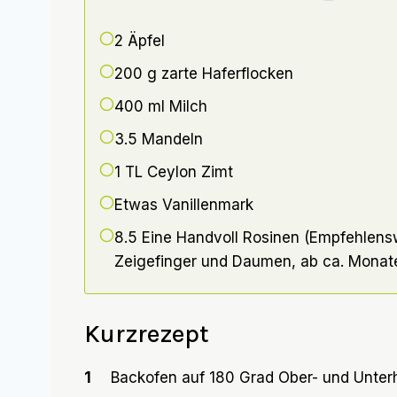
2
Äpfel
200 g
zarte Haferflocken
400 ml
Milch
3.5
Mandeln
1 TL
Ceylon Zimt
Etwas Vanillenmark
8.5 Eine Handvoll Rosinen (Empfehlenswe
Zeigefinger und Daumen, ab ca.
Monat
Kurzrezept
1
Backofen auf 180 Grad Ober- und Unterh