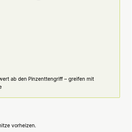
rt ab den Pinzenttengriff – greifen mit
e
itze vorheizen.