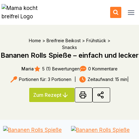
Zum
Inhalt
springen
Home
>
Breifreie Beikost
>
Frühstück
>
Snacks
Bananen Rolls Spieße – einfach und lecker
5 (1) Bewertungen
0 Kommentare
Maria
Portionen für: 3 Portionen
|
Zeitaufwand: 15 min
|
Zum Rezept