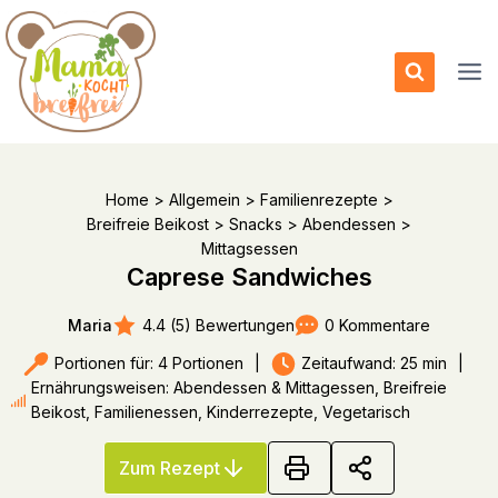
Zum
Inhalt
springen
Home
>
Allgemein
>
Familienrezepte
>
Breifreie Beikost
>
Snacks
>
Abendessen
>
Mittagsessen
Caprese Sandwiches
4.4 (5) Bewertungen
0 Kommentare
Maria
Portionen für: 4 Portionen
|
Zeitaufwand: 25 min
|
Ernährungsweisen: Abendessen & Mittagessen, Breifreie
Beikost, Familienessen, Kinderrezepte, Vegetarisch
Zum Rezept