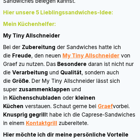
Sandwiches belegen kannst.
Hier unsere 5 Lieblingssandwiches-Idee:
Mein Küchenhelfer:
My Tiny Allschneider
Bei der
Zubereitung
der Sandwiches hatte ich
die
Freude
, den neuen
My Tiny Allschneider
von
Graef zu nutzen. Das
Besondere
daran ist nicht nur
die
Verarbeitung
und
Qualität
, sondern auch
die
Größe
. Der My Tiny Allschneider lässt sich
super
zusammenklappen
und
in
Küchenschubladen
oder
kleinen
Küchen
verstauen. Schaut gerne bei
Graef
vorbei.
Knusprig gegrill
t habe ich die Caprese-Sandwiches
in einem
Kontaktgrill
zubereitete.
Hier möchte ich dir meine persönliche Vorteile