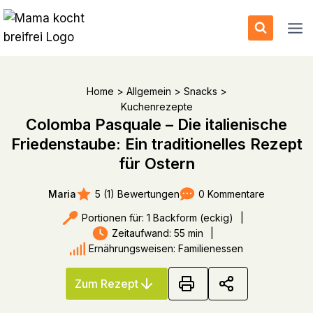
Zum
Inhalt
springen
Home
>
Allgemein
>
Snacks
>
Kuchenrezepte
Colomba Pasquale – Die italienische
Friedenstaube: Ein traditionelles Rezept
für Ostern
5 (1) Bewertungen
0 Kommentare
Maria
Portionen für: 1 Backform (eckig)
|
Zeitaufwand: 55 min
|
Ernährungsweisen: Familienessen
Zum Rezept