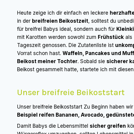
Heute zeige ich dir einfach en leckere
herzhaft
in der
breifreien Beikostzeit
, solltest du unbe
für breifrei Babys ideal, sondern auch für
Kleink
mit Karotten werden sowohl zum
Frühstück
als
Tageszeit genossen. Die Zutatenliste ist
unkomp
Vorrat schon hast.
Waffeln, Pancakes und Muff
Beikost meiner Tochter
. Sobald sie
sicherer 
Beikost gesammelt hatte, startete ich mit diesen
Unser breifreie Beikoststart
Unser breifreie Beikoststart Zu Beginn haben w
Beispiel reifen Bananen, Avocado, gedünstete
Damit Babys die Lebensmittel
sicher greifen
kö