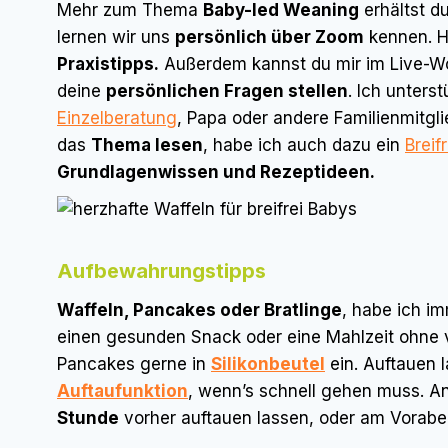
Mehr zum Thema
Baby-led Weaning
erhältst d
lernen wir uns
persönlich über Zoom
kennen. Hi
Praxistipps.
Außerdem kannst du mir im Live-W
deine
persönlichen Fragen stellen
. Ich unters
Einzelberatung
, Papa oder andere Familienmitgli
das
Thema lesen
, habe ich auch dazu ein
Breif
Grundlagenwissen und Rezeptideen.
Aufbewahrungstipps
Waffeln, Pancakes oder Bratlinge
, habe ich i
einen gesunden Snack oder eine Mahlzeit ohne v
Pancakes gerne in
Silikonbeutel
ein. Auftauen l
Auftaufunktion
, wenn’s schnell gehen muss. A
Stunde
vorher auftauen lassen, oder am Voraben