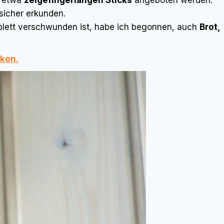
n etwa
zeigefingerlangen Sticks
angeboten werden.
sicher erkunden.
ett verschwunden ist, habe ich begonnen, auch
Brot,
.
kon.