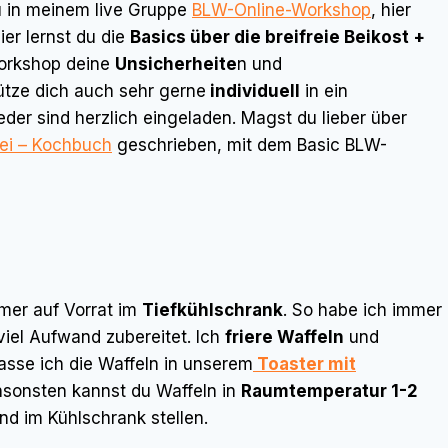
u in meinem live Gruppe
BLW-Online-Workshop
, hier
er lernst du die
Basics über die breifreie Beikost +
orkshop deine
Unsicherheite
n und
tütze dich auch sehr gerne
individuell
in ein
eder sind herzlich eingeladen. Magst du lieber über
rei – Kochbuch
geschrieben, mit dem Basic BLW-
mmer auf Vorrat im
Tiefkühlschrank
. So habe ich immer
iel Aufwand zubereitet. Ich
friere Waffeln
und
asse ich die Waffeln in unserem
Toaster mit
nsonsten kannst du Waffeln in
Raumtemperatur 1-2
d im Kühlschrank stellen.