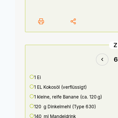
Z
1
Ei
1 EL
Kokosöl (verflüssigt)
1 kleine,
reife Banane (ca. 120 g)
120 g
Dinkelmehl (Type 630)
140 ml
Mandeldrink