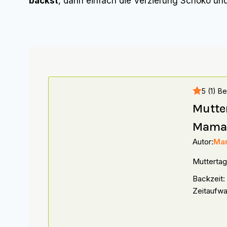
backst
, dann einfach die Verzierung Schoko un
5 (1) B
Mutte
Mam
Autor:
Mar
Mutterta
Backzeit:
Zeitaufwa