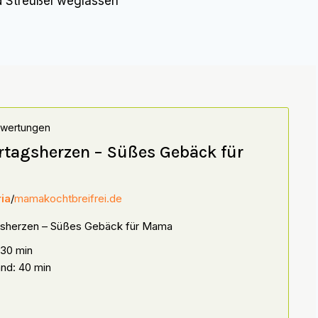
d Streußel weglassen
ewertungen
rtagsherzen – Süßes Gebäck für
a
ia
/
mamakochtbreifrei.de
gsherzen – Süßes Gebäck für Mama
 30 min
nd: 40 min