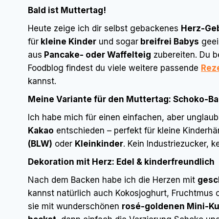
Bald ist Muttertag!
Heute zeige ich dir selbst gebackenes
Herz-Ge
für
kleine Kinder
und sogar
breifrei Babys
geei
aus
Pancake- oder Waffelteig
zubereiten. Du b
Foodblog findest du viele weitere passende
Rez
kannst.
Meine Variante für den Muttertag: Schoko-
Ich habe mich für einen einfachen, aber unglaub
Kakao
entschieden – perfekt für kleine Kinderh
(BLW)
oder
Kleinkinder
. Kein Industriezucker, 
Dekoration mit Herz: Edel & kinderfreundlich
Nach dem Backen habe ich die Herzen mit
gesc
kannst natürlich auch Kokosjoghurt, Fruchtmus 
sie mit wunderschönen
rosé-goldenen Mini-Ku