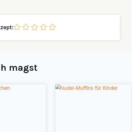
zept:
uch magst