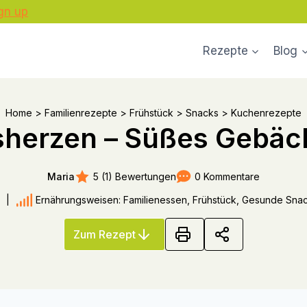
gn up
Rezepte
Blog
Home
>
Familienrezepte
>
Frühstück
>
Snacks
>
Kuchenrezepte
sherzen – Süßes Gebäc
5 (1) Bewertungen
0 Kommentare
Maria
|
Ernährungsweisen: Familienessen, Frühstück, Gesunde Snac
Zum Rezept