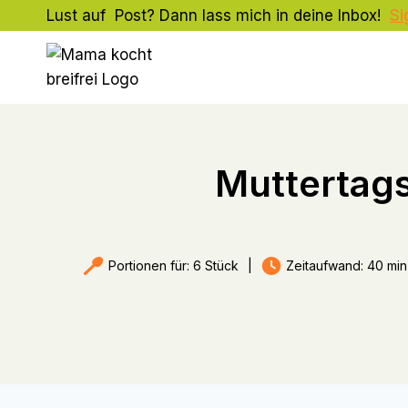
Zum
Lust auf Post? Dann lass mich in deine Inbox!
Si
Inhalt
springen
Muttertag
Portionen für: 6 Stück
|
Zeitaufwand: 40 min