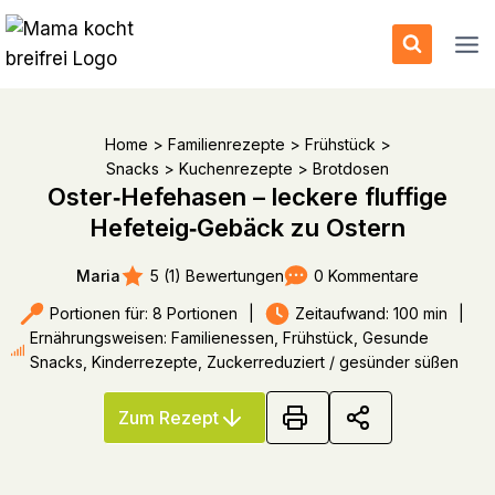
Zum
Inhalt
springen
Home
>
Familienrezepte
>
Frühstück
>
Snacks
>
Kuchenrezepte
>
Brotdosen
Oster‑Hefehasen – leckere fluffige
Hefeteig‑Gebäck zu Ostern
5 (1) Bewertungen
0 Kommentare
Maria
Portionen für: 8 Portionen
|
Zeitaufwand: 100 min
|
Ernährungsweisen: Familienessen, Frühstück, Gesunde
Snacks, Kinderrezepte, Zuckerreduziert / gesünder süßen
Zum Rezept