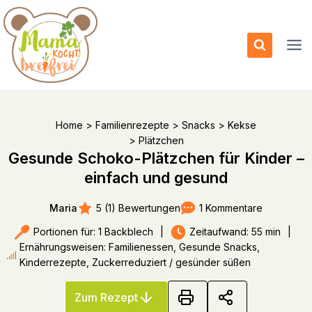
Zum
Inhalt
springen
Home
>
Familienrezepte
>
Snacks
>
Kekse
>
Plätzchen
Gesunde Schoko-Plätzchen für Kinder –
einfach und gesund
5 (1) Bewertungen
1 Kommentare
Maria
Portionen für: 1 Backblech
|
Zeitaufwand: 55 min
|
Ernährungsweisen: Familienessen, Gesunde Snacks,
Kinderrezepte, Zuckerreduziert / gesünder süßen
Zum Rezept