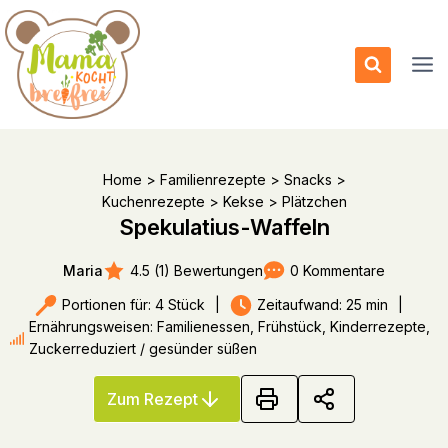
Zum
Inhalt
springen
Home
>
Familienrezepte
>
Snacks
>
Kuchenrezepte
>
Kekse
>
Plätzchen
Spekulatius-Waffeln
4.5 (1) Bewertungen
0 Kommentare
Maria
Portionen für: 4 Stück
|
Zeitaufwand: 25 min
|
Ernährungsweisen: Familienessen, Frühstück, Kinderrezepte,
Zuckerreduziert / gesünder süßen
Zum Rezept