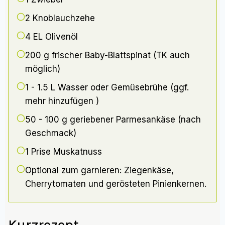
2
Knoblauchzehe
4 EL
Olivenöl
200 g
frischer Baby-Blattspinat (TK auch
möglich)
1 - 1.5
L Wasser oder Gemüsebrühe (ggf.
mehr hinzufügen )
50 - 100
g geriebener Parmesankäse (nach
Geschmack)
1 Prise
Muskatnuss
Optional zum garnieren: Ziegenkäse,
Cherrytomaten und gerösteten Pinienkernen.
Kurzrezept