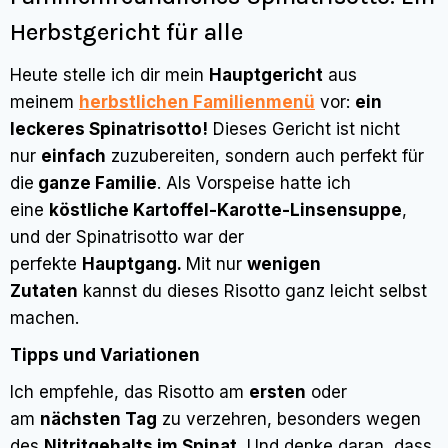
Herbstgericht für alle
Heute stelle ich dir mein
Hauptgericht
aus
meinem
herbstlichen Familienmenü
vor:
ein
leckeres Spinatrisotto!
Dieses Gericht ist nicht
nur
einfach
zuzubereiten, sondern auch perfekt für
die
ganze Familie
. Als Vorspeise hatte ich
eine
köstliche Kartoffel-Karotte-Linsensuppe
,
und der Spinatrisotto war der
perfekte
Hauptgang.
Mit nur
wenigen
Zutaten
kannst du dieses Risotto ganz leicht selbst
machen.
Tipps und Variationen
Ich empfehle, das Risotto am
ersten
oder
am
nächsten Tag
zu verzehren, besonders wegen
des
Nitritgehalts im Spinat.
Und denke daran, dass