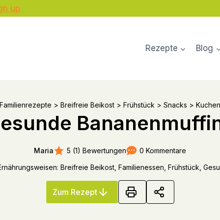
gn up
Rezepte
Blog
Familienrezepte
>
Breifreie Beikost
>
Frühstück
>
Snacks
>
Kuchen
esunde Bananenmuffi
5 (1) Bewertungen
0 Kommentare
Maria
Ernährungsweisen: Breifreie Beikost, Familienessen, Frühstück, Ge
Zum Rezept