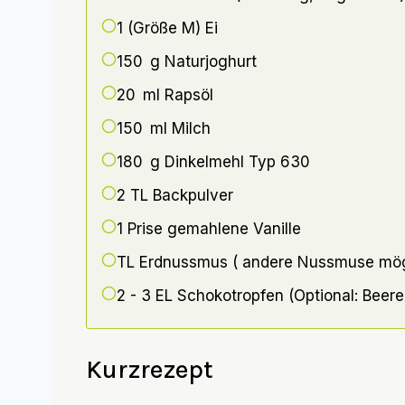
1 (Größe M)
Ei
150 g
Naturjoghurt
20 ml
Rapsöl
150 ml
Milch
180 g
Dinkelmehl Typ 630
2 TL
Backpulver
1 Prise
gemahlene Vanille
TL Erdnussmus ( andere Nussmuse mög
2 - 3 EL
Schokotropfen (Optional: Beere
Kurzrezept