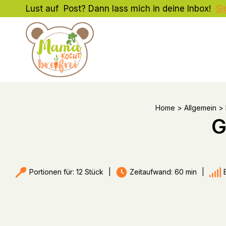
Zum
Lust auf Post? Dann lass mich in deine Inbox!
Si
Inhalt
springen
Home
>
Allgemein
>
G
Portionen für: 12 Stück
|
Zeitaufwand: 60 min
|